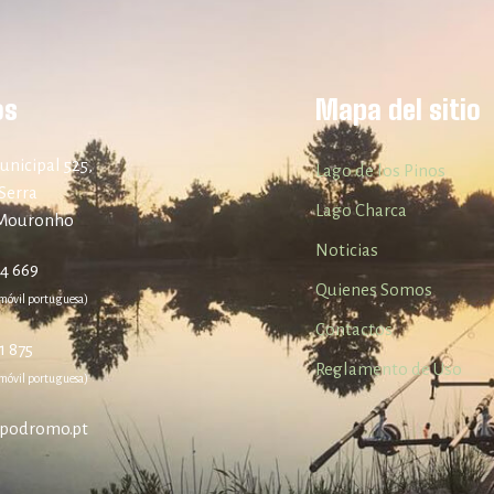
os
Mapa del sitio
unicipal 525,
Lago de los Pinos
Serra
Lago Charca
 Mouronho
Noticias
84 669
Quienes Somos
móvil portuguesa)
Contactos
1 875
Reglamento de Uso
móvil portuguesa)
podromo.pt