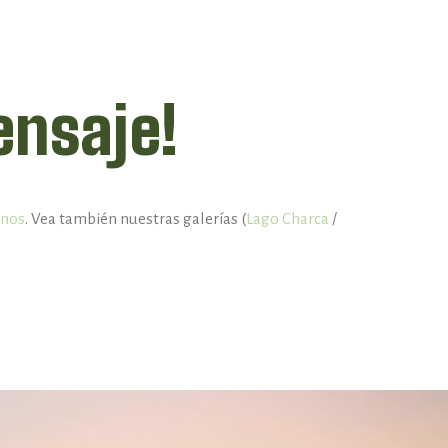
ensaje!
inos
. Vea también nuestras galerías (
Lago Charca
/