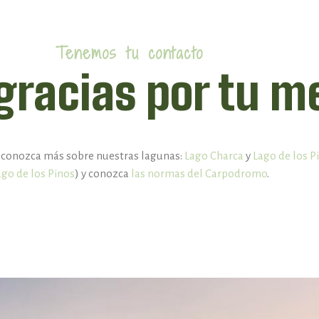
Tenemos tu contacto
racias por tu m
, conozca más sobre nuestras lagunas:
Lago Charca
y
Lago de los P
ago de los Pinos
) y conozca
las normas del Carpodromo
.