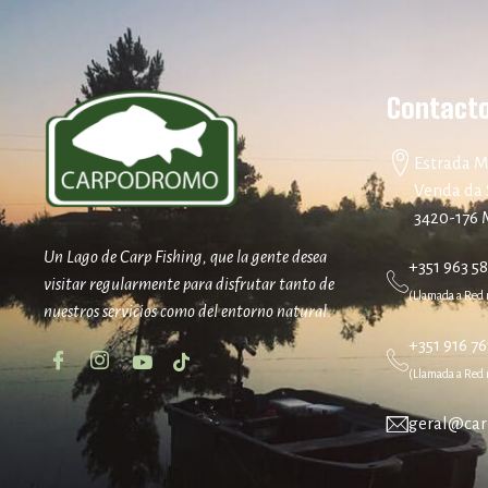
Contact
Estrada M
Venda da 
3420-176
Un Lago de Carp Fishing, que la gente desea
+351 963 5
visitar regularmente para disfrutar tanto de
(Llamada a Red 
nuestros servicios como del entorno natural.
+351 916 76
(Llamada a Red 
geral@car