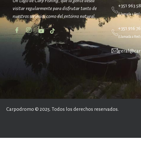
Un Lago de Carp Fishing, que la gente desea
+351 963 5
visitar regularmente para disfrutar tanto de
(Llamada a Red 
nuestros servicios como del entorno natural.
+351 916 76
(Llamada a Red 
geral@car
Carpodromo © 2025. Todos los derechos reservados.