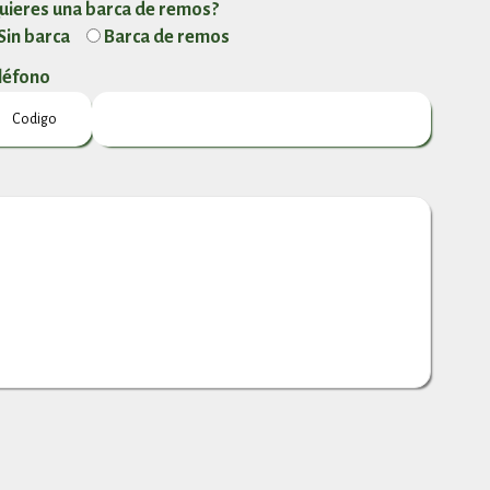
uieres una barca de remos?
Sin barca
Barca de remos
léfono