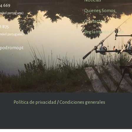
84 669
Quienes Somos
móvil portuguesa)
Contactos
1 875
Reglamento de Uso
móvil portuguesa)
podromo.pt
Política de privacidad
/
Condiciones generales