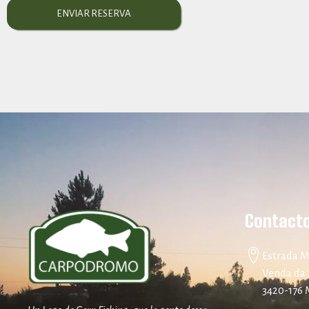
Contact
Estrada M
Venda da 
3420-176