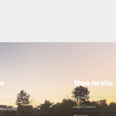
os
Mapa del sitio
unicipal 525,
Lago de los Pinos
Serra
Lago Charca
 Mouronho
Noticias